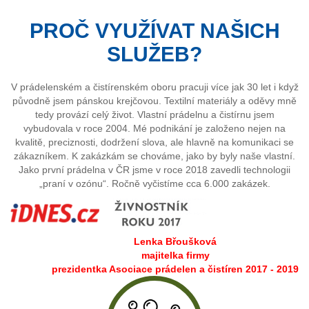
PROČ VYUŽÍVAT NAŠICH
SLUŽEB?
V prádelenském a čistírenském oboru pracuji více jak 30 let i když
původně jsem pánskou krejčovou. Textilní materiály a oděvy mně
tedy provází celý život. Vlastní prádelnu a čistírnu jsem
vybudovala v roce 2004. Mé podnikání je založeno nejen na
kvalitě, preciznosti, dodržení slova, ale hlavně na komunikaci se
zákazníkem. K zakázkám se chováme, jako by byly naše vlastní.
Jako první prádelna v ČR jsme v roce 2018 zavedli technologii
„praní v ozónu“. Ročně vyčistíme cca 6.000 zakázek.
Lenka Břoušková
majitelka firmy
prezidentka Asociace prádelen a čistíren 2017 - 2019