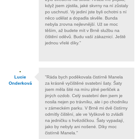
když jsem zjistila, jaké skvrny na ní zůstaly
po uschnutí. Vy jediní jste byli ochotni s ní
něco udělat a dopadla skvěle. Bunda
nebyla zrovna nejlevnější. Už se moc
těším, až budete mít v Brně službu na
čištění oděvů. Budu vaší zákaznicí. Ještě
jednou vřelé díky."
Lucie
"Ráda bych poděkovala čistírně Manela
Onderková
za krásně vyčištěné svatební šaty. Šaty
jsem měla šité na míru plné perliček a
jiných ozdob. Celý svatební den jsem je
nosila nejen po trávníku, ale i po chodníku
v zámeckém parku. V Brně mi dvě čistírny
odmítly čištění, ale ve Vyškově to zvládli
na jedničku s hvězdičkou. Šaty vypadají,
jako by nebyly ani nošené. Díky moc
čistírně Manela."