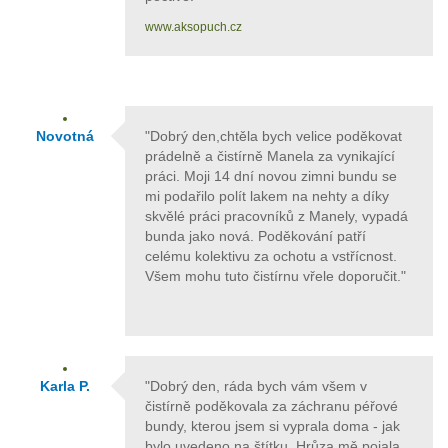
www.aksopuch.cz
Novotná
"Dobrý den,chtěla bych velice poděkovat
prádelně a čistírně Manela za vynikající
práci. Moji 14 dní novou zimni bundu se
mi podařilo polít lakem na nehty a díky
skvělé práci pracovníků z Manely, vypadá
bunda jako nová. Poděkování patří
celému kolektivu za ochotu a vstřícnost.
Všem mohu tuto čistírnu vřele doporučit."
Karla P.
"Dobrý den, ráda bych vám všem v
čistírně poděkovala za záchranu péřové
bundy, kterou jsem si vyprala doma - jak
bylo uvedeno na štítku. Hrůza mě pojala,