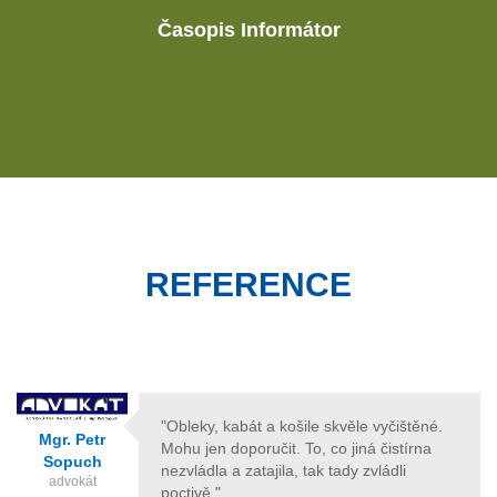
Časopis Informátor
REFERENCE
"Obleky, kabát a košile skvěle vyčištěné.
Mgr. Petr
Mohu jen doporučit. To, co jiná čistírna
Sopuch
nezvládla a zatajila, tak tady zvládli
advokát
poctivě."